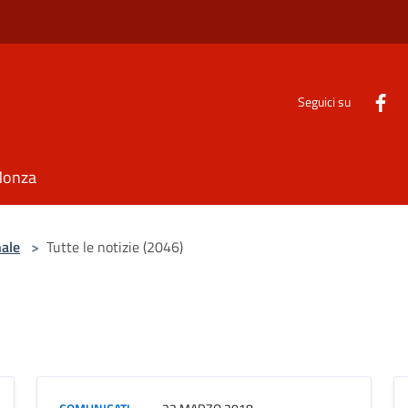
Seguici su
Monza
nale
>
Tutte le notizie (2046)