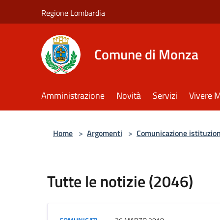
Salta al contenuto principale
Regione Lombardia
Comune di Monza
Amministrazione
Novità
Servizi
Vivere 
Home
>
Argomenti
>
Comunicazione istituzio
Tutte le notizie (2046)