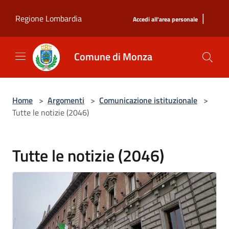
Salta al contenuto principale
|
Regione Lombardia
Accedi all'area personale
Comune di Monza
Home
>
Argomenti
>
Comunicazione istituzionale
>
Tutte le notizie (2046)
Tutte le notizie (2046)