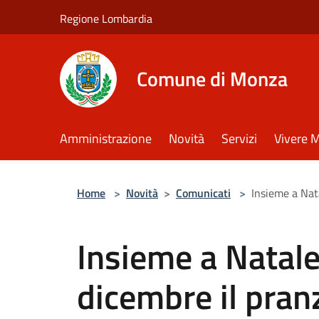
Salta al contenuto principale
Regione Lombardia
Comune di Monza
Amministrazione
Novità
Servizi
Vivere 
Home
>
Novità
>
Comunicati
>
Insieme a Nat
Insieme a Natale
dicembre il pranz