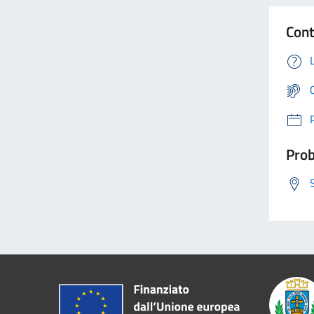
Cont
Prob