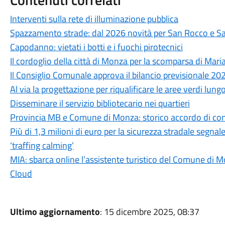
Interventi sulla rete di illuminazione pubblica
Spazzamento strade: dal 2026 novità per San Rocco e S
Capodanno: vietati i botti e i fuochi pirotecnici
Il cordoglio della città di Monza per la scomparsa di Mari
Il Consiglio Comunale approva il bilancio previsionale 2
Al via la progettazione per riqualificare le aree verdi lung
Disseminare il servizio bibliotecario nei quartieri
Provincia MB e Comune di Monza: storico accordo di con
Più di 1,3 milioni di euro per la sicurezza stradale segnal
‘traffing calming’
MIA: sbarca online l’assistente turistico del Comune di M
Cloud
Ultimo aggiornamento
: 15 dicembre 2025, 08:37