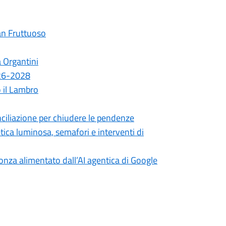
an Fruttuoso
a Organtini
026-2028
o il Lambro
ciliazione per chiudere le pendenze
etica luminosa, semafori e interventi di
onza alimentato dall’AI agentica di Google