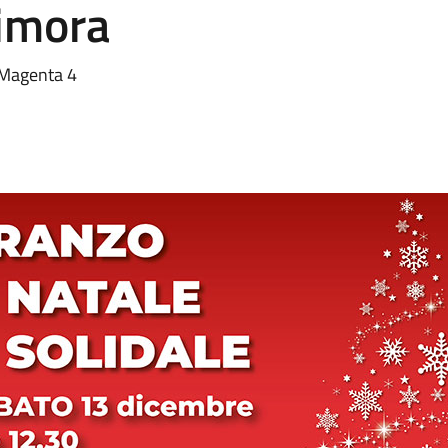
imora
a Magenta 4